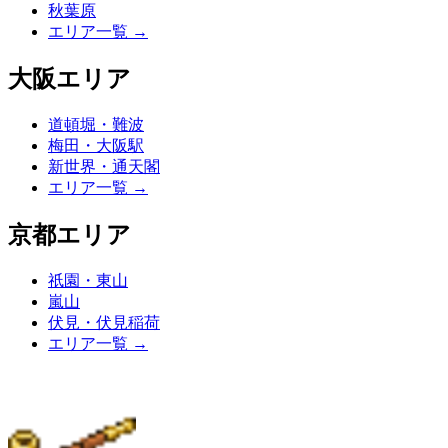
秋葉原
エリア一覧
→
大阪エリア
道頓堀・難波
梅田・大阪駅
新世界・通天閣
エリア一覧
→
京都エリア
祇園・東山
嵐山
伏見・伏見稲荷
エリア一覧
→