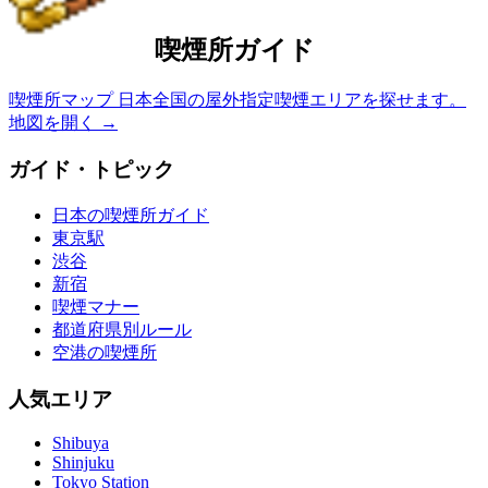
喫煙所ガイド
喫煙所マップ
日本全国の屋外指定喫煙エリアを探せます。
地図を開く
→
ガイド・トピック
日本の喫煙所ガイド
東京駅
渋谷
新宿
喫煙マナー
都道府県別ルール
空港の喫煙所
人気エリア
Shibuya
Shinjuku
Tokyo Station