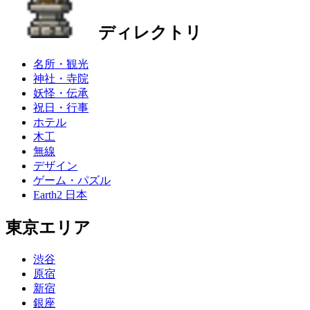
ディレクトリ
名所・観光
神社・寺院
妖怪・伝承
祝日・行事
ホテル
木工
無線
デザイン
ゲーム・パズル
Earth2 日本
東京エリア
渋谷
原宿
新宿
銀座