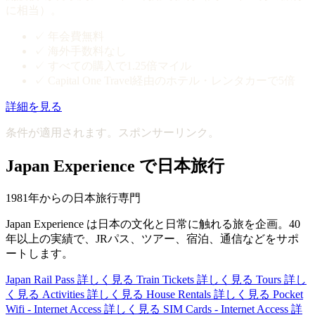
に相当）。
✓
年会費無料
✓
海外手数料なし
✓
すべての購入で1.25倍マイル
✓
Capital One Travel経由のホテル・レンタカーで5倍
詳細を見る
条件が適用されます。スポンサーリンク。
Japan Experience で日本旅行
1981年からの日本旅行専門
Japan Experience は日本の文化と日常に触れる旅を企画。40
年以上の実績で、JRパス、ツアー、宿泊、通信などをサポ
ートします。
Japan Rail Pass
詳しく見る
Train Tickets
詳しく見る
Tours
詳し
く見る
Activities
詳しく見る
House Rentals
詳しく見る
Pocket
Wifi - Internet Access
詳しく見る
SIM Cards - Internet Access
詳