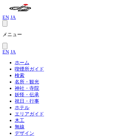
EN
JA
メニュー
EN
JA
ホーム
喫煙所ガイド
検索
名所・観光
神社・寺院
妖怪・伝承
祝日・行事
ホテル
エリアガイド
木工
無線
デザイン